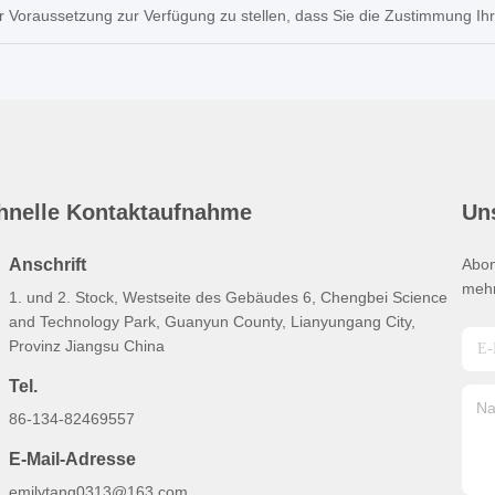
r Voraussetzung zur Verfügung zu stellen, dass Sie die Zustimmung Ihr
hnelle Kontaktaufnahme
Un
Anschrift
Abon
mehr
1. und 2. Stock, Westseite des Gebäudes 6, Chengbei Science
and Technology Park, Guanyun County, Lianyungang City,
Provinz Jiangsu China
Tel.
86-134-82469557
E-Mail-Adresse
emilytang0313@163.com