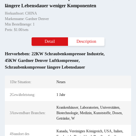
längere Lebensdauer weniger Komponenten
Herkunftsort: CHINA
Markenname: Gardner Denver
Min Bestellmenge: 1
Preis: $1.00/sets
Detail
Description
Hervorheben:
22KW Schraubenkompressor Industrie
,
45KW Gardner Denver Luftkompressor
,
Schraubenkompressor längere Lebensdauer
1Die Situation:
Neues
2Gewährleistung:
1 Jahr
Krankenhäuser, Laboratorien, Universitäten,
3Anwendbare Branchen:
Biotechnologie, Medizin, Kunststoffe, Dosen,
Getränke, W
Kanada, Vereinigtes Königreich, USA, Italien,
4Standort des