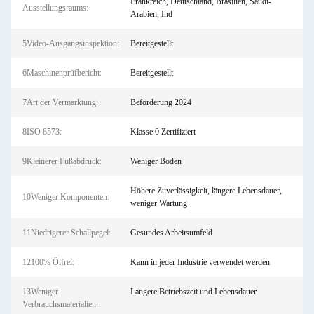
Frankreich, Deutschland, Brasilien, Saudi-
Ausstellungsraums:
Arabien, Ind
5Video-Ausgangsinspektion:
Bereitgestellt
6Maschinenprüfbericht:
Bereitgestellt
7Art der Vermarktung:
Beförderung 2024
8ISO 8573:
Klasse 0 Zertifiziert
9Kleinerer Fußabdruck:
Weniger Boden
Höhere Zuverlässigkeit, längere Lebensdauer,
10Weniger Komponenten:
weniger Wartung
11Niedrigerer Schallpegel:
Gesundes Arbeitsumfeld
12100% Ölfrei:
Kann in jeder Industrie verwendet werden
13Weniger
Längere Betriebszeit und Lebensdauer
Verbrauchsmaterialien: