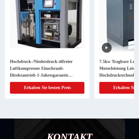
Hochdruck-/Niederdruck-ölfreier
7.5kw Tragbare Luf
Luftkompressor Einschraub-
Motorleistung Leise 
Direktantrieb 1-Jahresgarantie
Hochdrucktechnolog
Industrie-
Diesel/Gas/Wechselst
Erhalten Sie besten Preis
Erhalten Sie 
Rotationsschraubkompressoren
Optionen Öl Luft
Ersatzteil
KONTAKT