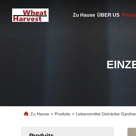
Zu Hause
ÜBER US
Produ
EINZ
Zu Hause
>
Produits
>
Lebensmittel Getränke Gardner
Produits