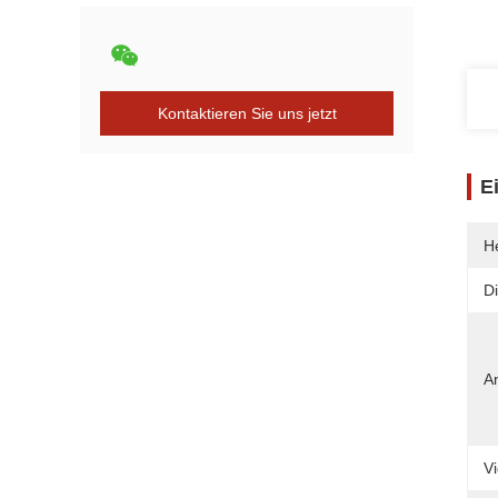
Kontaktieren Sie uns jetzt
E
He
Di
A
V