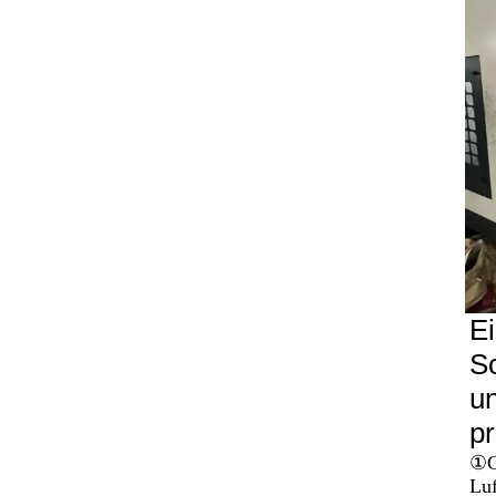
Ei
S
un
pr
①
G
Luf