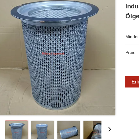
Indu
Ölge
Mindes
Preis:
Erh