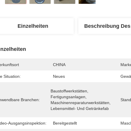
Einzelheiten
Beschreibung Des
inzelheiten
rkunftsort
CHINA
Mark
e Situation:
Neues
Gewäh
Baustoffwerkstätten, 
Fertigungsanlagen, 
nwendbare Branchen:
Stand
Maschinenreparaturwerkstätten, 
Lebensmittel- Und Getränkefab
ideo-Ausgangsinspektion:
Bereitgestellt
Masch