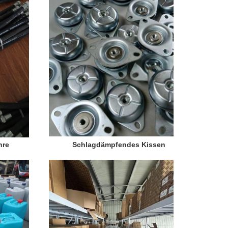
hre
Schlagdämpfendes Kissen