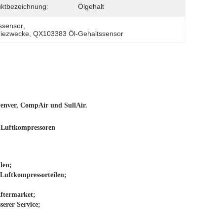
ktbezeichnung:
Ölgehalt
ssensor
, 
triezwecke
, 
QX103383 Öl-Gehaltssensor
Denver, CompAir und SullAir.
 Luftkompressoren
len;
 Luftkompressorteilen;
Aftermarket;
serer Service;