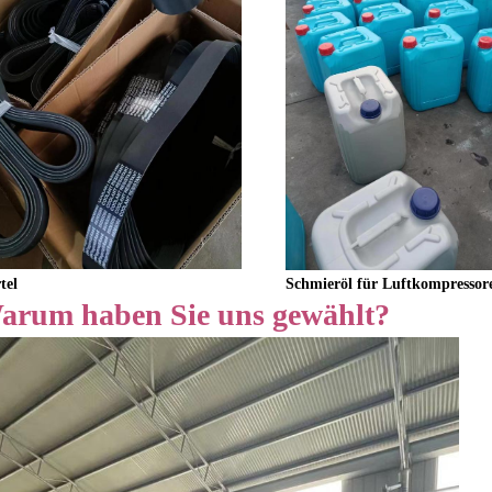
Schmieröl für Luftkompressor
tel
arum haben Sie uns gewählt?