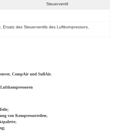
Steuerventil
e
, 
Ersatz des Steuerventils des Luftkompressors
, 
Denver, CompAir und SullAir.
 Luftkompressoren
Teile;
rung von Kompressorteilen;
ktpalette;
ng;