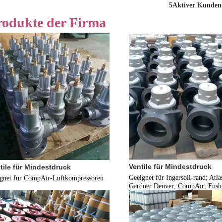
5Aktiver Kundend
rodukte der Firma
Ventile für Mindestdruck
tile für Mindestdruck
Geeignet für Ingersoll-rand; Atla
ignet für CompAir-Luftkompressoren
Gardner Denver; CompAir; Fush