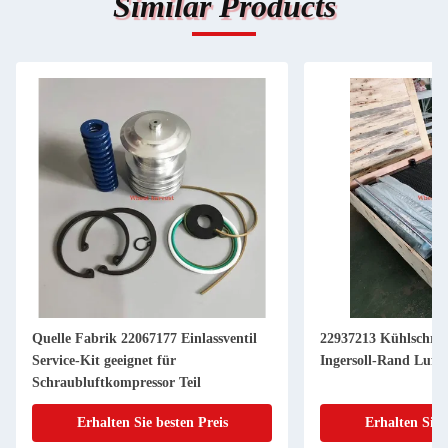
Similar Products
Quelle Fabrik 22067177 Einlassventil
22937213 Kühlschran
Service-Kit geeignet für
Ingersoll-Rand Luft
Schraubluftkompressor Teil
Erhalten Sie besten Preis
Erhalten Sie 