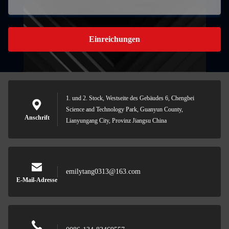
Einreichungen
1. und 2. Stock, Westseite des Gebäudes 6, Chengbei
Science and Technology Park, Guanyun County,
Anschrift
Lianyungang City, Provinz Jiangsu China
emilytang0313@163.com
E-Mail-Adresse