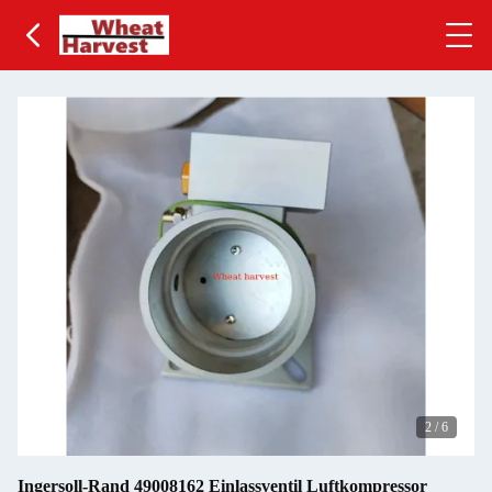
2
/
6
Ingersoll-Rand 49008162 Einlassventil Luftkompressor