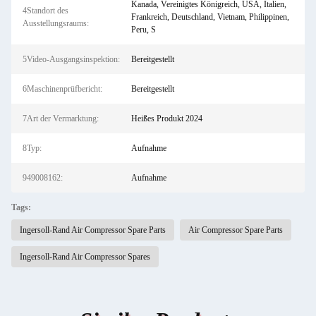
Kanada, Vereinigtes Königreich, USA, Italien,
4Standort des
Frankreich, Deutschland, Vietnam, Philippinen,
Ausstellungsraums:
Peru, S
5Video-Ausgangsinspektion:
Bereitgestellt
6Maschinenprüfbericht:
Bereitgestellt
7Art der Vermarktung:
Heißes Produkt 2024
8Typ:
Aufnahme
949008162:
Aufnahme
Tags:
Ingersoll-Rand Air Compressor Spare Parts
Air Compressor Spare Parts
Ingersoll-Rand Air Compressor Spares