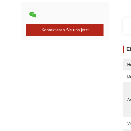
Kontaktieren Sie uns jetzt
E
He
Di
A
V