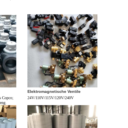
Elektromagnetische Ventile
s Copco; 
24V/110V/115V/120V/240V
eng.