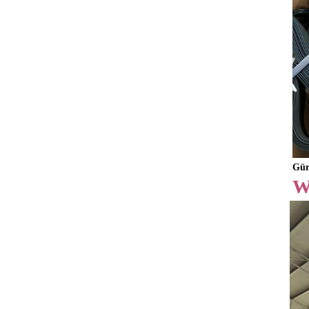
Gür
W