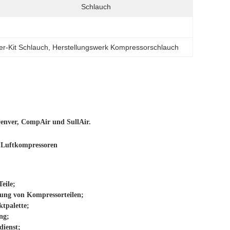
Schlauch
lter-Kit Schlauch
, 
Herstellungswerk Kompressorschlauch
Denver, CompAir und SullAir.
 Luftkompressoren
Teile;
rung von Kompressorteilen;
ktpalette;
ng;
ienst;