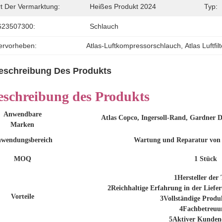
rt Der Vermarktung:
Heißes Produkt 2024
Typ:
623507300:
Schlauch
ervorheben:
Atlas-Luftkompressorschlauch
, 
Atlas Luftfi
eschreibung Des Produkts
eschreibung des Produkts
Anwendbare
Atlas Copco, Ingersoll-Rand, Gardner 
Marken
wendungsbereich
Wartung und Reparatur von
MOQ
1 Stück
1Hersteller der 
2Reichhaltige Erfahrung in der Liefe
Vorteile
3Vollständige Produ
4Fachbetreuu
5Aktiver Kundend