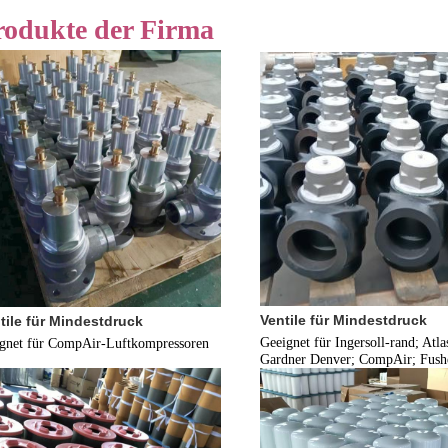
rodukte der Firma
Ventile für Mindestdruck
tile für Mindestdruck
Geeignet für Ingersoll-rand; Atla
ignet für CompAir-Luftkompressoren
Gardner Denver; CompAir; Fush