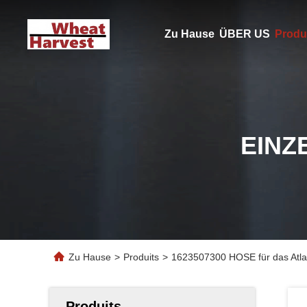
Zu Hause
ÜBER US
Produ
EINZ
Zu Hause
>
Produits
>
1623507300 HOSE für das Atlas-
Produits