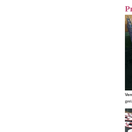
P
Ven
gee