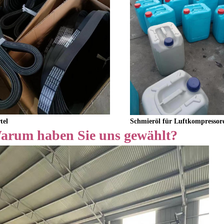
Schmieröl für Luftkompressor
tel
arum haben Sie uns gewählt?