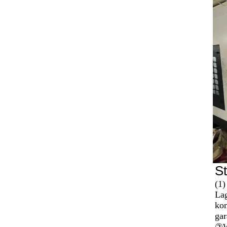
St
(1)
Lag
kon
gar
②
W