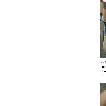
Luft
Für 
Denv
Die 