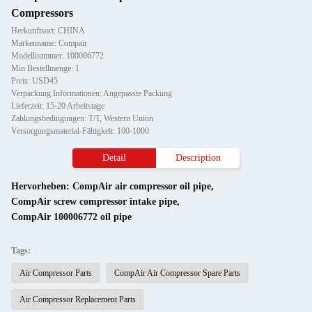
Compressors
Herkunftsort: CHINA
Markenname: Compair
Modellnummer: 100006772
Min Bestellmenge: 1
Preis: USD45
Verpackung Informationen: Angepasste Packung
Lieferzeit: 15-20 Arbeitstage
Zahlungsbedingungen: T/T, Western Union
Versorgungsmaterial-Fähigkeit: 100-1000
Detail
Description
Hervorheben:
CompAir air compressor oil pipe
,
CompAir screw compressor intake pipe
,
CompAir 100006772 oil pipe
Tags:
Air Compressor Parts
CompAir Air Compressor Spare Parts
Air Compressor Replacement Parts