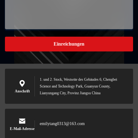
Einreichungen
1. und 2. Stock, Westseite des Gebäudes 6, Chengbei
Science and Technology Park, Guanyun County,
Anschrift
Lianyungang City, Provinz Jiangsu China
emilytang0313@163.com
E-Mail-Adresse