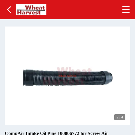
2
/
4
CompAir Intake Oil Pipe 100006772 for Screw Air