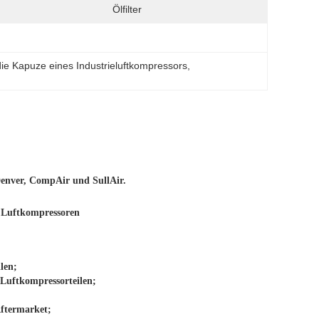
Ölfilter
r die Kapuze eines Industrieluftkompressors
, 
Denver, CompAir und SullAir.
 Luftkompressoren
len;
 Luftkompressorteilen;
Aftermarket;