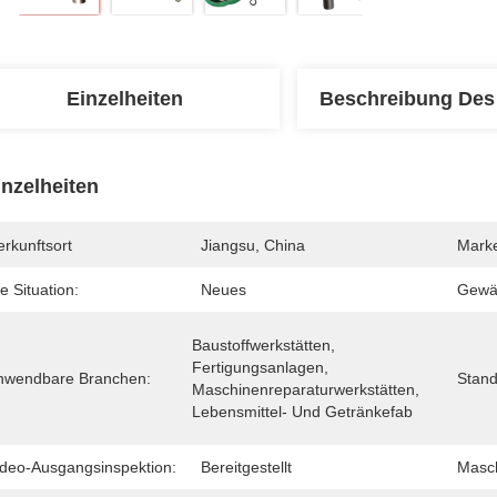
Einzelheiten
Beschreibung Des
inzelheiten
rkunftsort
Jiangsu, China
Mark
e Situation:
Neues
Gewäh
Baustoffwerkstätten, 
Fertigungsanlagen, 
nwendbare Branchen:
Stand
Maschinenreparaturwerkstätten, 
Lebensmittel- Und Getränkefab
ideo-Ausgangsinspektion:
Bereitgestellt
Masch