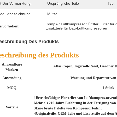
rt Der Vermarktung:
Ursprüngliche Teile
Typ:
roduktbezeichnung:
Mütze
CompAir Luftkompressor Ölfilter
, 
Filter fü
ervorheben:
Ersatzteile für Bau-Luftkompressoren
eschreibung Des Produkts
eschreibung des Produkts
Anwendbare
Atlas Copco, Ingersoll-Rand, Gardner 
Marken
Anwendung
Wartung und Reparatur von
MOQ
1 Stück
1Betriebsfähiger Hersteller von Luftkompressorventi
Mehr als 210 Jahre Erfahrung in der Fertigung von
Vorteile
3Eine breite Palette von Kompressorteilen;
4Originalteile, OEM-Teile und Ersatzteile auf dem 