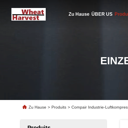
Zu Hause
ÜBER US
Produ
EINZ
Zu Hause
>
Produits
>
Compair Industrie-Luftkompress
Produits