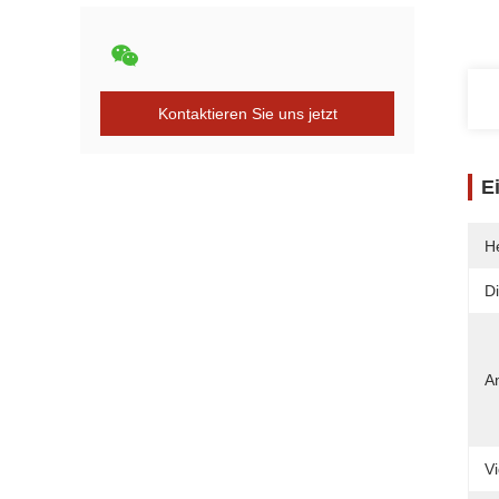
Kontaktieren Sie uns jetzt
E
He
Di
A
V