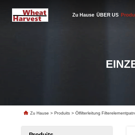
Zu Hause
ÜBER US
Produ
EINZ
Zu Hause
>
Produits
>
Ölfilterleitung Filterelementpat
Produits