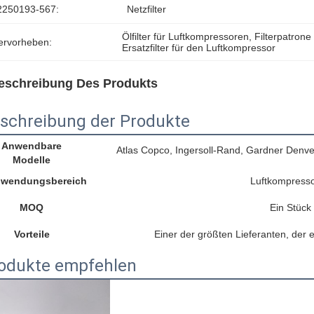
2250193-567:
Netzfilter
Ölfilter für Luftkompressoren
, 
Filterpatrone 
ervorheben:
Ersatzfilter für den Luftkompressor
eschreibung Des Produkts
schreibung der Produkte
Anwendbare
Atlas Copco, Ingersoll-Rand, Gardner Denv
Modelle
wendungsbereich
Luftkompress
MOQ
Ein Stück
Vorteile
Einer der größten Lieferanten, der 
odukte empfehlen