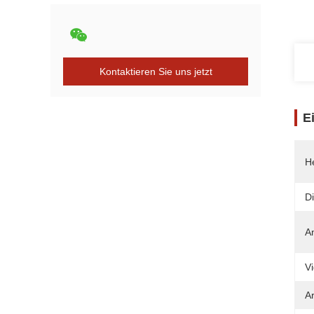
Kontaktieren Sie uns jetzt
E
He
Di
A
V
A