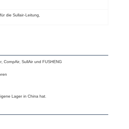
für die Sullair-Leitung
, 
er, CompAir, SullAir und FUSHENG
oren
eigene Lager in China hat.