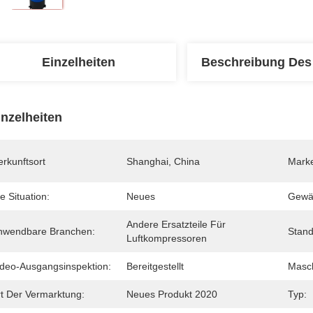
Einzelheiten
Beschreibung Des
inzelheiten
rkunftsort
Shanghai, China
Mark
e Situation:
Neues
Gewäh
Andere Ersatzteile Für 
nwendbare Branchen:
Stand
Luftkompressoren
ideo-Ausgangsinspektion:
Bereitgestellt
Masch
rt Der Vermarktung:
Neues Produkt 2020
Typ: