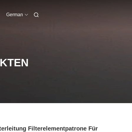
German
UKTEN
lterleitung Filterelementpatrone Für